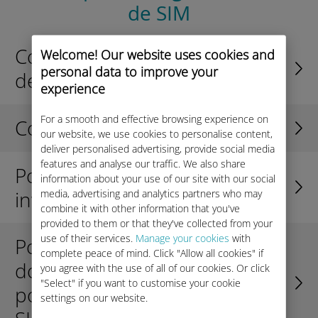
de SIM
Como posso acessar o portal
Welcome! Our website uses cookies and
personal data to improve your
de gerenciamento do SIM?
experience
For a smooth and effective browsing experience on
Como ativar SIMs ou eSIMs?
our website, we use cookies to personalise content,
deliver personalised advertising, provide social media
features and analyse our traffic. We also share
Posso visualizar facilmente o
information about your use of our site with our social
inventário do SIM?
media, advertising and analytics partners who may
combine it with other information that you've
provided to them or that they've collected from your
use of their services.
Manage your cookies
with
Posso visualizar e fazer
complete peace of mind. Click "Allow all cookies" if
download de relatórios no
you agree with the use of all of our cookies. Or click
"Select" if you want to customise your cookie
portal de gerenciamento do
settings on our website.