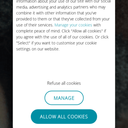
information about your use of our site with our social
media, advertising and analytics partners who may
combine it with other information that you've
provided to them or that they've collected from your
use of their services.
Manage your cookies
with
complete peace of mind. Click "Allow all cookies" if
you agree with the use of all of our cookies. Or click
"Select" if you want to customise your cookie
settings on our website.
Refuse all cookies
MANAGE
ALLOW ALL COOKIES