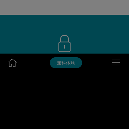
公共WiFiを避ける
Navigatio
無料体験
データは安全。
どこでも接続
オフィス、自宅、外出先。