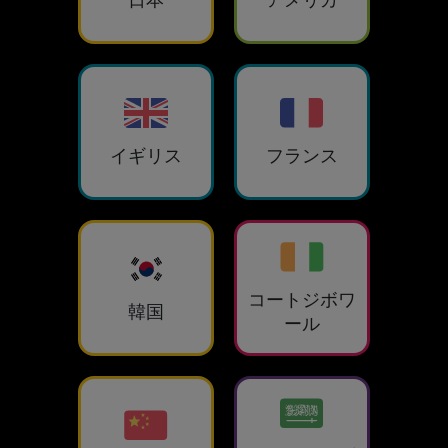
イギリス
フランス
コートジボワ
韓国
ール